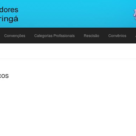
Convenções
Categorias Profissionais
Rescisão
Convênios
cos